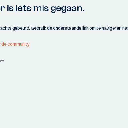
r is iets mis gegaan.
wachts gebeurd. Gebruik de onderstaande link om te navigeren naa
r de community
ion