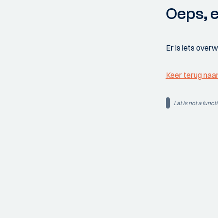
Oeps, e
Er is iets over
Keer terug naa
i.at is not a funct