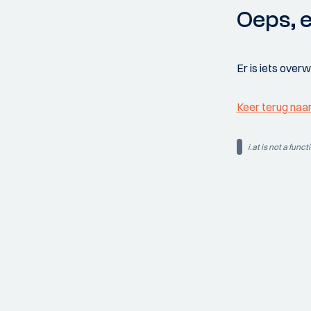
Oeps, e
Er is iets over
Keer terug naa
i.at is not a funct