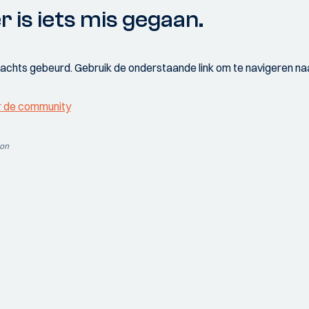
r is iets mis gegaan.
wachts gebeurd. Gebruik de onderstaande link om te navigeren naa
r de community
ion