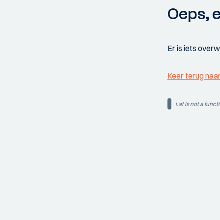
Oeps, e
Er is iets over
Keer terug naa
i.at is not a funct