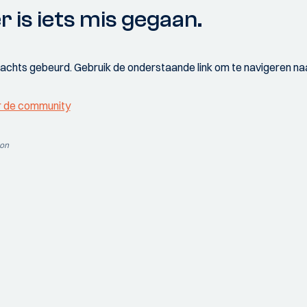
r is iets mis gegaan.
wachts gebeurd. Gebruik de onderstaande link om te navigeren naa
r de community
ion