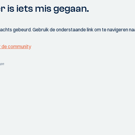
r is iets mis gegaan.
wachts gebeurd. Gebruik de onderstaande link om te navigeren naa
r de community
ion