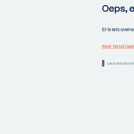
Oeps, e
Er is iets over
Keer terug naa
i.at is not a funct