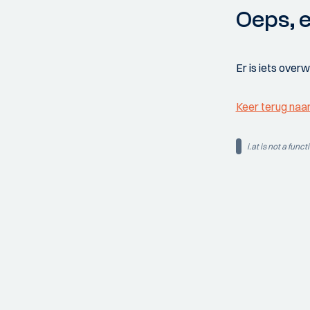
Oeps, e
Er is iets over
Keer terug naa
i.at is not a funct