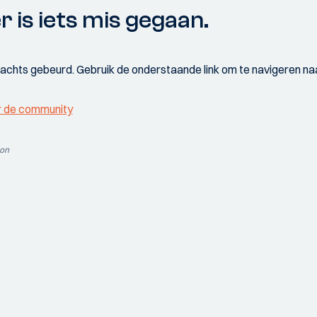
r is iets mis gegaan.
wachts gebeurd. Gebruik de onderstaande link om te navigeren naa
r de community
ion