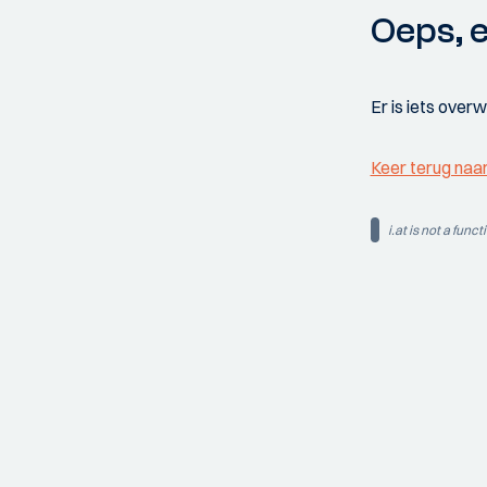
Oeps, e
Er is iets over
Keer terug naa
i.at is not a funct