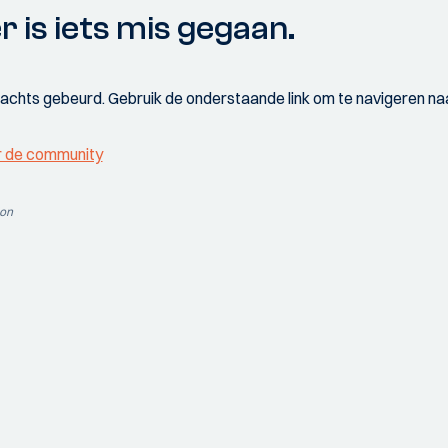
r is iets mis gegaan.
wachts gebeurd. Gebruik de onderstaande link om te navigeren naa
r de community
ion