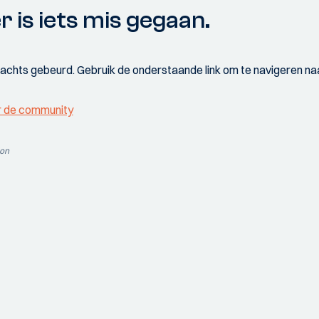
r is iets mis gegaan.
wachts gebeurd. Gebruik de onderstaande link om te navigeren naa
r de community
ion