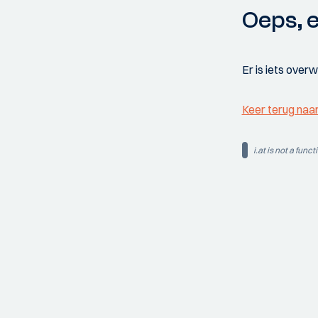
Oeps, e
Er is iets over
Keer terug naa
i.at is not a funct