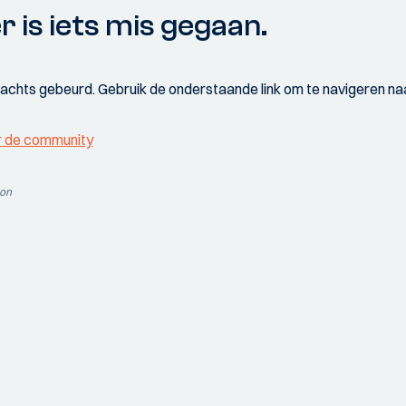
r is iets mis gegaan.
wachts gebeurd. Gebruik de onderstaande link om te navigeren naa
r de community
ion