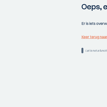
Oeps, e
Er is iets over
Keer terug naa
i.at is not a funct