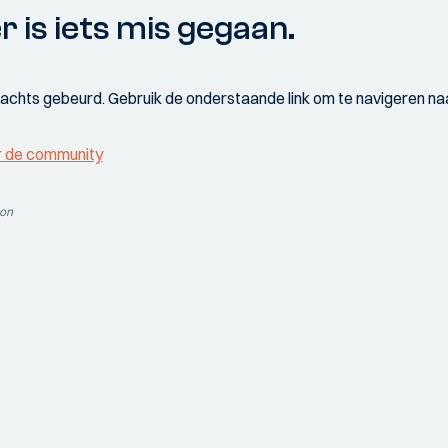
r is iets mis gegaan.
wachts gebeurd. Gebruik de onderstaande link om te navigeren naa
r de community
ion