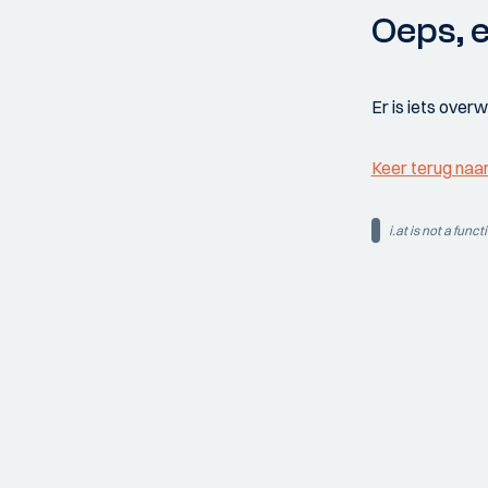
Oeps, e
Er is iets over
Keer terug naa
i.at is not a funct