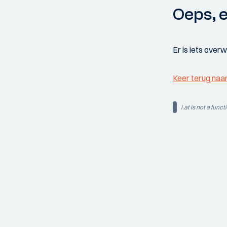
Oeps, e
Er is iets over
Keer terug naa
i.at is not a funct