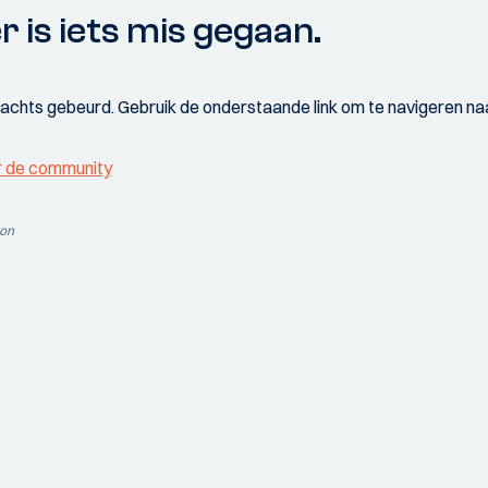
r is iets mis gegaan.
wachts gebeurd. Gebruik de onderstaande link om te navigeren naa
r de community
ion