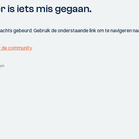
r is iets mis gegaan.
wachts gebeurd. Gebruik de onderstaande link om te navigeren naa
r de community
ion