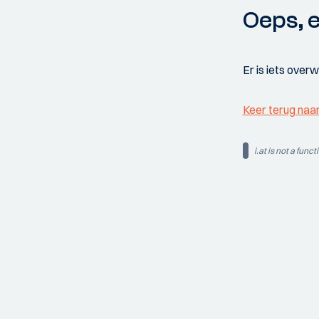
Oeps, e
Er is iets over
Keer terug naa
i.at is not a funct